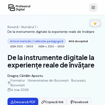
Revistă
Numărul
1
De la instrumente digitale la experiențe reale de învățare
Articol metodic / reflecție pedagogică
Altă disciplină
ISSN
3120 – 2853
ISSN-L
3120 – 2853
De la instrumente digitale la
experiențe reale de învățare
Dragoș Cătălin Apostu
Formator · Universitatea din București · București,
București
4 mai 2026
Descarcă PDF
Copiază link
Facebook